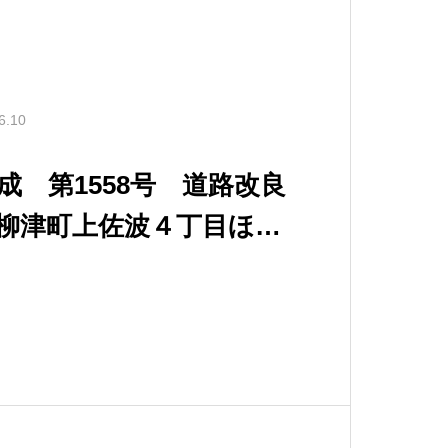
6.10
成 第1558号 道路改良
柳津町上佐波４丁目ほか
７年５月完成 発注：岐