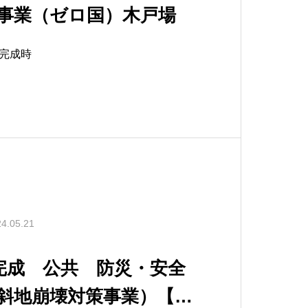
事業（ゼロ国）木戸場
完成時
4.05.21
月完成 公共 防災・安全
斜地崩壊対策事業）【債