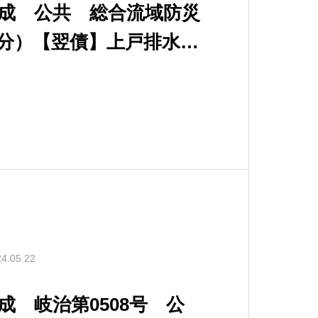
完成 公共 総合流域防災
分）【翌債】上戸排水機
ス水路工事
4.05.22
成 岐治第0508号 公