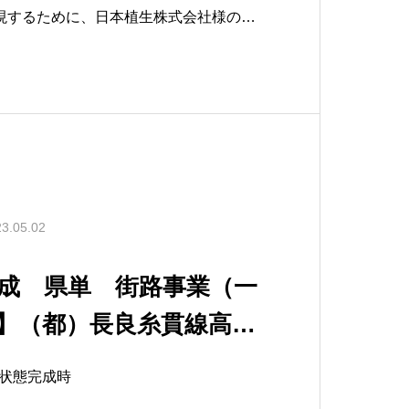
実現するために、日本植生株式会社様の
工法」を採用しております。完成時&
3.05.02
完成 県単 街路事業（一
】（都）長良糸貫線高架
基礎工事
状態完成時