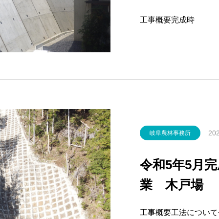
務】岐荘ヶ丘
工事概要完成時
202
岐阜農林事務所
令和5年5月
業 木戸場
工事概要工法について