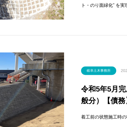
ト・のり面緑化" を
「セパレートショット
202
岐阜土木事務所
令和5年5月
般分）【債務
橋斜路付階段
着工前の状態施工時の