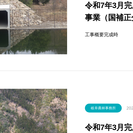
令和7年3月
事業（国補正
場 バイパ
工事概要完成時
202
岐阜農林事務所
令和7年3月完