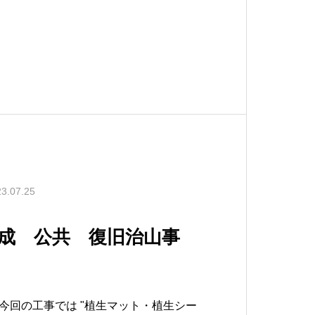
 擁壁等工事
3.07.25
完成 公共 復旧治山事
今回の工事では "植生マット・植生シー