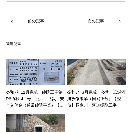
前の記事
次の記事
関連記事
令和7年12月完成 砂防工事第
令和5年3月完成 公共 広域河
R6通砂-4-1号 公共 防災・安
川改修事業（国補正分）【翌
全交付金（通常砂防事業）【債
債】長良川 河道掘削工事
務】団地洞 砂防堰堤工事